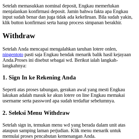
Setelah memasukkan nominal deposit, Engkau memerlukan
menjalankan konfirmasi deposit. Jamin bahwa fakta apa Engkau
input sudah benar dan juga tidak ada kekeliruan. Bila sudah yakin,
klik button konfirmasi serta harap process simpanan berakhir.
Withdraw
Setelah Anda mencapai mengalahkan taruhan lotere onlen,
ningentoto
pasti saja Engkau hendak menarik balik hasil kejayaan
Anda.Proses ini disebut sebagai wd. Berikut ialah langkah-
langkahnya:
1. Sign In ke Rekening Anda
Seperti atas proses tabungan, gerakan awal yang mesti Engkau
lakukan adalah masuk ke akun lotere on line Engkau memakai
username serta password apa sudah terdaftar sebelumnya.
2. Seleksi Menu Withdraw
Setelah sign in, temukan menu wd yang berada dalam unit atas
ataupun samping laman perjudian. Klik menu menarik untuk
memulai proses pencabutan kemenangan Anda.