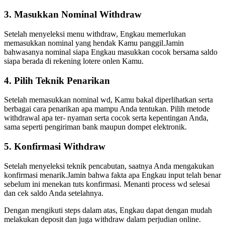
3. Masukkan Nominal Withdraw
Setelah menyeleksi menu withdraw, Engkau memerlukan
memasukkan nominal yang hendak Kamu panggil.Jamin
bahwasanya nominal siapa Engkau masukkan cocok bersama saldo
siapa berada di rekening lotere onlen Kamu.
4. Pilih Teknik Penarikan
Setelah memasukkan nominal wd, Kamu bakal diperlihatkan serta
berbagai cara penarikan apa mampu Anda tentukan. Pilih metode
withdrawal apa ter- nyaman serta cocok serta kepentingan Anda,
sama seperti pengiriman bank maupun dompet elektronik.
5. Konfirmasi Withdraw
Setelah menyeleksi teknik pencabutan, saatnya Anda mengakukan
konfirmasi menarik.Jamin bahwa fakta apa Engkau input telah benar
sebelum ini menekan tuts konfirmasi. Menanti process wd selesai
dan cek saldo Anda setelahnya.
Dengan mengikuti steps dalam atas, Engkau dapat dengan mudah
melakukan deposit dan juga withdraw dalam perjudian online.