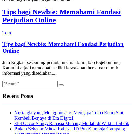
Tips bagi Newbie: Memahami Fondasi
Perjudian Online
Toto
Tips bagi Newbie: Memahami Fondasi Perjudian
Online
Jika Engkau seseorang pemula internal bumi toto togel on line,
Kamu bisa jadi mendapati sedikit kewalahan bersama seluruh
informasi yang disediakan....
Recent Posts
Nostalgia yang Mengguncang: Mengapa Tema Retro Slot
Kembali Berjaya di Era Digital
Slot Gacor Siang: Rahasia Menang Mudah di Waktu Terbaik
Bukan Sekedar Mitos: Rahasia ID Pro Kamboja Gampang